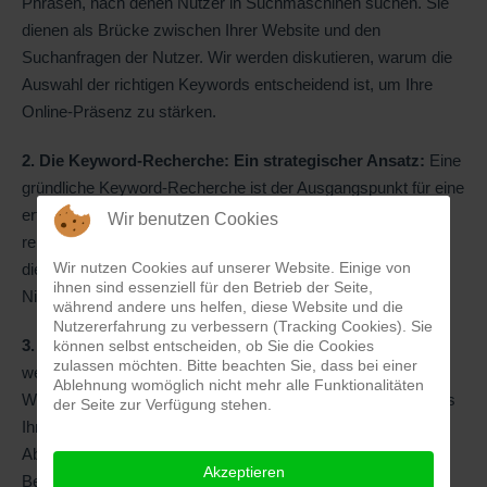
Phrasen, nach denen Nutzer in Suchmaschinen suchen. Sie
dienen als Brücke zwischen Ihrer Website und den
Suchanfragen der Nutzer. Wir werden diskutieren, warum die
Auswahl der richtigen Keywords entscheidend ist, um Ihre
Online-Präsenz zu stärken.
2. Die Keyword-Recherche: Ein strategischer Ansatz:
Eine
gründliche Keyword-Recherche ist der Ausgangspunkt für eine
erfolgreiche SEO-Strategie. Wir werden erläutern, wie man
Wir benutzen Cookies
relevante Keywords findet, ihre Suchvolumina analysiert und
Wir nutzen Cookies auf unserer Website. Einige von
die Konkurrenz bewertet, um die besten Begriffe für Ihre
ihnen sind essenziell für den Betrieb der Seite,
Nische auszuwählen.
während andere uns helfen, diese Website und die
Nutzererfahrung zu verbessern (Tracking Cookies). Sie
3. On-Page-Optimierung: Integration von Keywords:
Wir
können selbst entscheiden, ob Sie die Cookies
zulassen möchten. Bitte beachten Sie, dass bei einer
werden besprechen, wie man Keywords in den Inhalt einer
Ablehnung womöglich nicht mehr alle Funktionalitäten
Website einbindet, um Suchmaschinen zu signalisieren, dass
der Seite zur Verfügung stehen.
Ihre Seite zu bestimmten Themen relevant ist. Dieser
Abschnitt behandelt Aspekte wie Title-Tags, Meta-
Akzeptieren
Beschreibungen, Überschriften, Absatztexte und interne