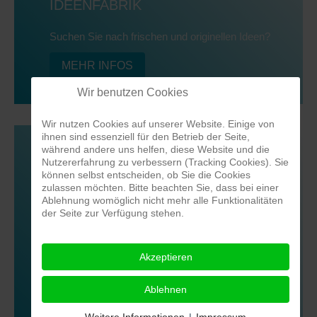
IDEENFABRIK
Suchen Sie nach frischen und originellen Ideen?
MEHR INFOS
Wir benutzen Cookies
Wir nutzen Cookies auf unserer Website. Einige von
ihnen sind essenziell für den Betrieb der Seite,
während andere uns helfen, diese Website und die
Nutzererfahrung zu verbessern (Tracking Cookies). Sie
können selbst entscheiden, ob Sie die Cookies
zulassen möchten. Bitte beachten Sie, dass bei einer
Ablehnung womöglich nicht mehr alle Funktionalitäten
der Seite zur Verfügung stehen.
BUSINESSFOTOGRAFIE
Akzeptieren
Bedeutung eines starken visuellen Auftritts
Ablehnen
MEHR INFOS