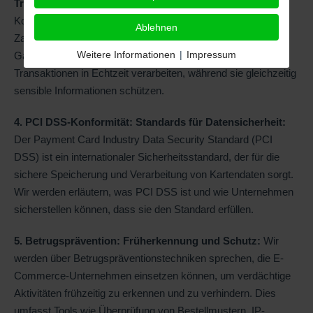
Transaktionen:
Zahlungs-Gateways sind zentrale
Komponenten für die sichere Abwicklung von Online-
Ablehnen
Zahlungen. Wir werden verschiedene Arten von Zahlungs-
Weitere Informationen
|
Impressum
Gateways untersuchen, wie sie funktionieren und wie sie
Transaktionen in Echtzeit verarbeiten, während sie gleichzeitig
sensible Informationen schützen.
4. PCI DSS-Konformität: Standards für Datensicherheit:
Der Payment Card Industry Data Security Standard (PCI
DSS) ist ein internationaler Sicherheitsstandard, der für die
sichere Speicherung und Verarbeitung von Kartendaten sorgt.
Wir werden erläutern, was PCI DSS ist und wie Unternehmen
sicherstellen können, dass sie den Standard erfüllen.
5. Betrugsprävention: Früherkennung und Schutz:
Wir
werden über Betrugspräventionstechniken sprechen, die E-
Commerce-Unternehmen einsetzen können, um verdächtige
Aktivitäten frühzeitig zu erkennen und zu verhindern. Dies
umfasst Tools wie Überprüfung von Bestellmustern, IP-